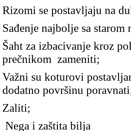
Rizomi se postavljaju na d
Sađenje najbolje sa starom
Šaht za izbacivanje kroz p
prečnikom
zameniti;
Važni su koturovi postavljan
dodatno površinu poravnati
Zaliti;
Nega i zaštita bilja