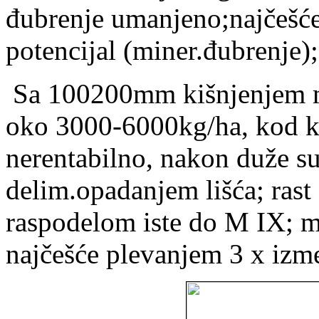
đubrenje umanjeno;najčešće
potencijal (miner.đubrenje);
Sa 100200mm kišnjenjem m
oko 3000-6000kg/ha, kod k
nerentabilno, nakon duže su
delim.opadanjem lišća; rast 
raspodelom iste do M IX; m
najčešće plevanjem 3 x izme