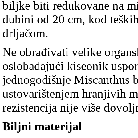
biljke biti redukovane na 
dubini od 20 cm, kod teških
drljačom.
Ne obrađivati velike organs
oslobađajući kiseonik uspo
jednogodišnje Miscanthus bi
ustovarištenjem hranjivih 
rezistencija nije više dovo
Biljni materijal