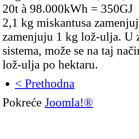
20t à 98.000kWh = 350GJ
2,1 kg miskantusa zamenjuje 
zamenjuju 1 kg lož-ulja. U 
sistema, može se na taj nač
lož-ulja po hektaru.
< Prethodna
Pokreće
Joomla!®