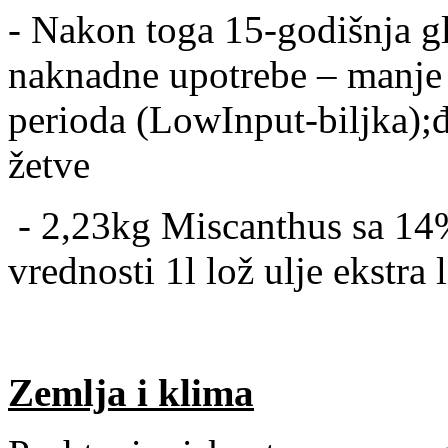
- Nakon toga 15-godišnja gl
naknadne upotrebe – manje
perioda (LowInput-biljka);
žetve
-
2,23kg Miscanthus sa 14
vrednosti 1l lož ulje ekstra 
Zemlja i klima