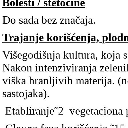
Bolesti / štetočine
Do sada bez značaja.
Trajanje korišćenja, plod
Višegodišnja kultura, koja s
Nakon intenziviranja zelen
viška hranljivih materija. (
sastojaka).
Etabliranje˜2
vegetaciona 