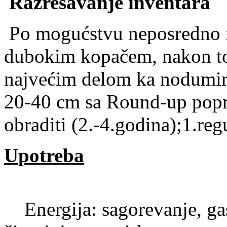
Razrešavanje inventara
Po mogućstvu neposredno n
dubokim kopačem, nakon to
najvećim delom ka nodumira
20-40 cm sa Round-up poprs
obraditi (2.-4.godina);1.reg
Upotreba
Energija: sagorevanje, gasi