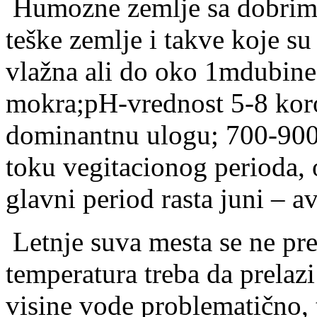
Humozne zemlje sa dobrim
teške zemlje i takve koje su
vlažna ali do oko 1mdubine
mokra;pH-vrednost 5-8 koro
dominantnu ulogu; 700-900
toku vegitacionog perioda,
glavni period rasta juni – a
Letnje suva mesta se ne pr
temperatura treba da prelaz
visine vode problematično, 