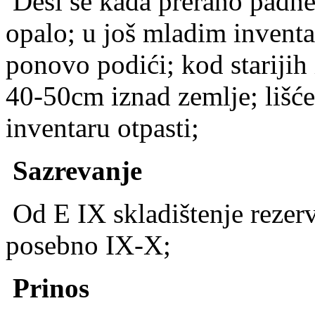
Desi se kada prerano padne 
opalo; u još mladim inven
ponovo podići; kod starijih
40-50cm iznad zemlje; lišć
inventaru otpasti;
Sazrevanje
Od E IX skladištenje rezer
posebno IX-X;
Prinos