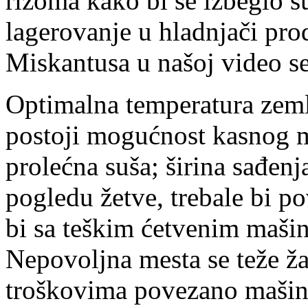
rizoma kako bi se izbeglo s
lagerovanje u hladnjači pro
Miskantusa u našoj video s
Optimalna temperatura zemlj
postoji mogućnost kasnog m
prolećna suša; širina sađen
pogledu žetve, trebale bi po
bi sa
teškim ćetvenim mašina
Nepovoljna mesta se teže ža
troškovima povezano maši