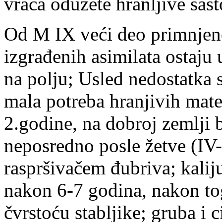
vraća oduzete hranljive sas
O
d M IX veći deo primnjeno
izgrađenih asimilata ostaju
na polju; Usled nedostatka 
mala potreba hranjivih mate
2.godine, na dobroj zemlji 
neposredno posle žetve (IV
raspršivačem đubriva; kali
nakon 6-7 godina, nakon to
čvrstoću stabljike; gruba i 