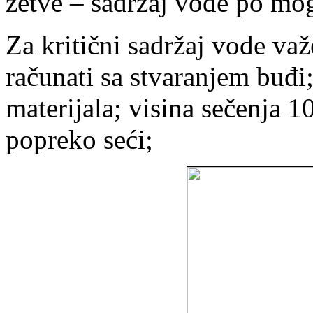
žetve – sadržaj vode po mo
Za kritični sadržaj vode va
računati sa stvaranjem buđ
materijala; visina sečenja 1
popreko seći;