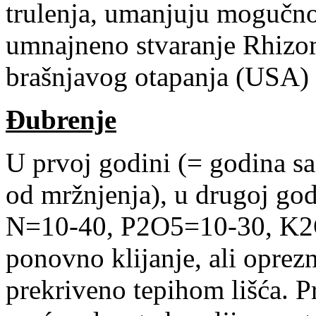
trulenja, umanjuju mogučno
umnajneno stvaranje Rhizo
brašnjavog otapanja (USA) 
Đubrenje
U prvoj godini (= godina sa
od mržnjenja), u drugoj go
N=10-40, P2O5=10-30, K2O
ponovno klijanje, ali oprez
prekriveno tepihom lišća. P