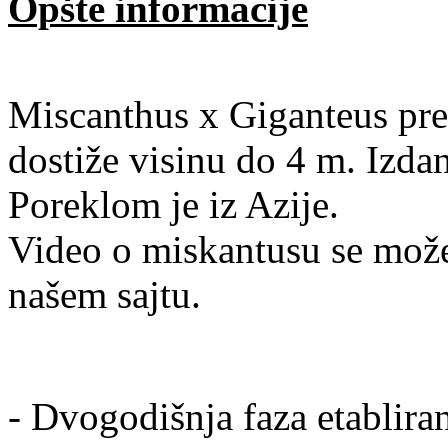
Opšte informacije
Miscanthus x Giganteus pre
dostiže visinu do 4 m. Izda
Poreklom je iz Azije.
Video o miskantusu se mož
našem sajtu.
- Dvogodišnja faza etablira