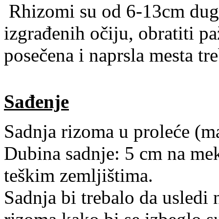
Rhizomi su od 6-13cm dugač
izgrađenih očiju, obratiti p
posečena i naprsla mesta tr
Sađenje
Sadnja rizoma u proleće (m
Dubina sadnje: 5 cm na mek
teškim zemljištima.
Sadnja bi trebalo da usledi