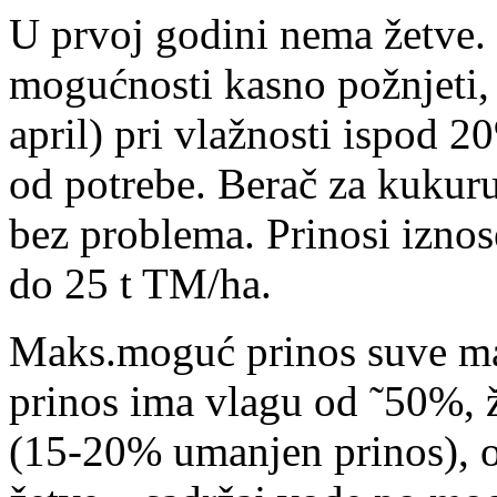
U prvoj godini nema žetve.
mogućnosti kasno požnjeti, 
april) pri vlažnosti ispod 2
od potrebe. Berač za kukuru
bez problema.
Prinosi iznos
do 25 t TM/ha.
Maks.moguć prinos suve mas
prinos ima vlagu od ˜50%, 
(15-20% umanjen prinos), o