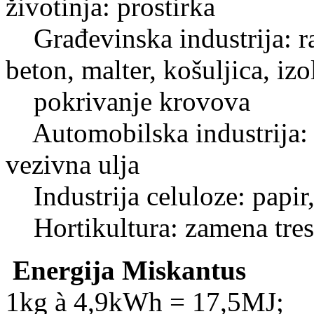
životinja: prostirka
Građevinska industrija: ram
beton, malter, košuljica, izol
pokrivanje krovova
Automobilska industrija: v
vezivna ulja
Industrija celuloze: papir
Hortikultura: zamena trese
Energija Miskantus
1kg à 4,9kWh = 17,5MJ;